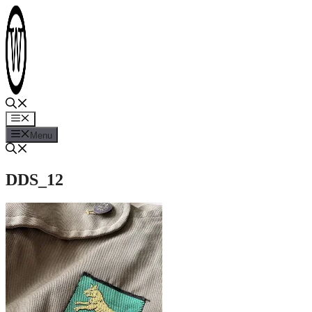
Hop
til
indhold
Menu
Menu
DDS_12