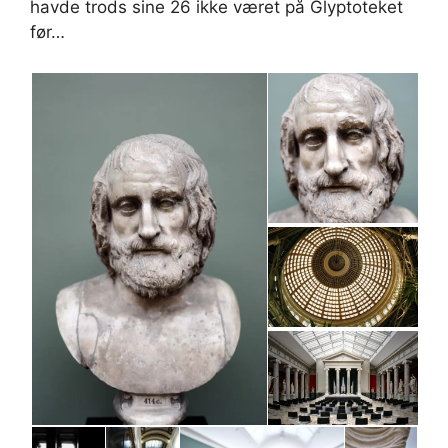
havde trods sine 26 ikke været på Glyptoteket
før…