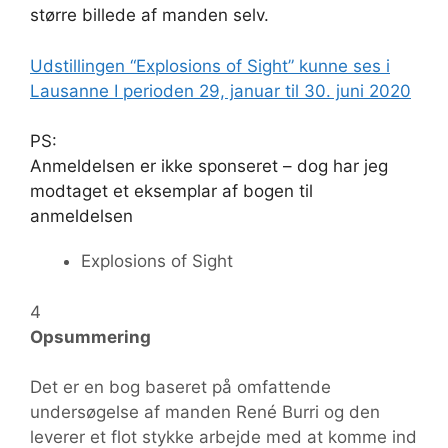
større billede af manden selv.
Udstillingen “Explosions of Sight” kunne ses i
Lausanne I perioden 29, januar til 30. juni 2020
PS:
Anmeldelsen er ikke sponseret – dog har jeg
modtaget et eksemplar af bogen til
anmeldelsen
Explosions of Sight
4
Opsummering
Det er en bog baseret på omfattende
undersøgelse af manden René Burri og den
leverer et flot stykke arbejde med at komme ind