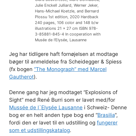
Julie Enckell Julliard, Werner Jeker,
Hans-Michael Koetzle, and Bernard
Plossu 1st edition, 2020 Hardback
240 pages, 106 color and 148 b/w
illustrations 21 x 27 cm ISBN 978-
3-85881-845-4 In cooperation with
Musée de l’Elysée, Lausanne
Jeg har tidligere haft fornøjelsen at modtage
bøger til anmeldelse fra Scheidegger & Spiess
(fx bogen
“The Monograph” med Marcel
Gautherot
).
Denne gang har jeg modtaget “Explosions of
Sight” med René Burri som er lavet med/for
Mussée de l`Elysée Lausanne
i Schweiz- Denne
bog er en helt anden type bog end “
Brasilia
“,
fordi den er lavet til en udstilling og
fungerer
som et udstillingskatalog
.