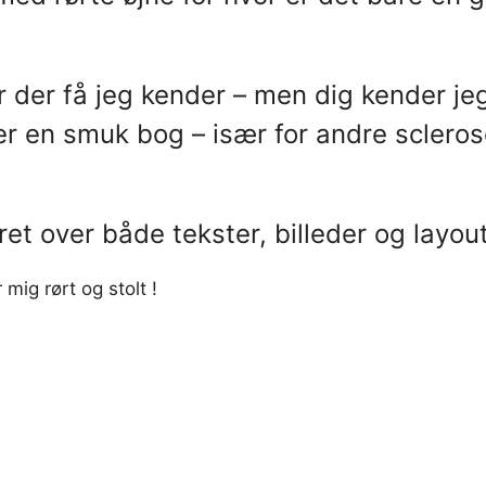
r der få jeg kender – men dig kender jeg
et er en smuk bog – især for andre sclero
ret over både tekster, billeder og layou
mig rørt og stolt !