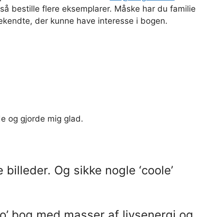
så bestille flere eksemplarer. Måske har du familie
bekendte, der kunne have interesse i bogen.
e og gjorde mig glad.
 billeder. Og sikke nogle ‘coole’
go’ bog med masser af livsenergi og