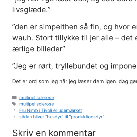
livsglæde.”
”den er simpelthen så fin, og hvor e
wauh. Stort tillykke til jer alle – d
ærlige billeder”
”Jeg er rørt, tryllebundet og impone
Det er ord som jeg når jeg læser dem igen idag gør 
Kategorier
multipel sclerose
Tags
multipel sclerose
Fru Nimb i Tivoli er udemærket
sådan bliver "husdyr" til "produktionsdyr"
Skriv en kommentar