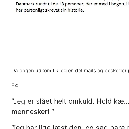
Da bogen udkom fik jeg en del mails og beskeder
Fx:
”Jeg er slået helt omkuld. Hold kæ….
mennesker! ”
”jeg har lige læst den, og sad bare