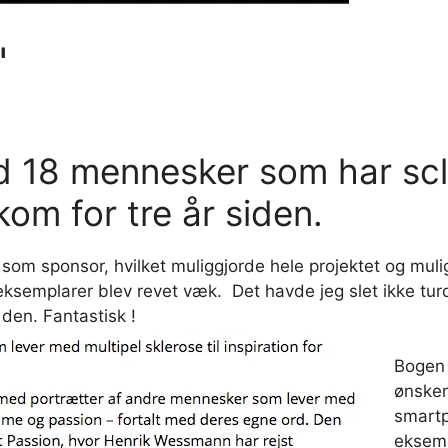
"
d 18 mennesker som har sc
kom for tre år siden.
m sponsor, hvilket muliggjorde hele projektet og muli
eksemplarer blev revet væk. Det havde jeg slet ikke tur
 den. Fantastisk !
Bogen 
ønsker
smartp
eksemp