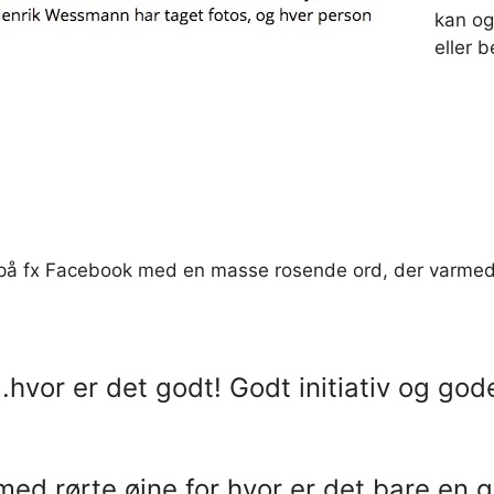
kan og
eller 
 på fx Facebook med en masse rosende ord, der varmed
hvor er det godt! Godt initiativ og gode
 med rørte øjne for hvor er det bare en 