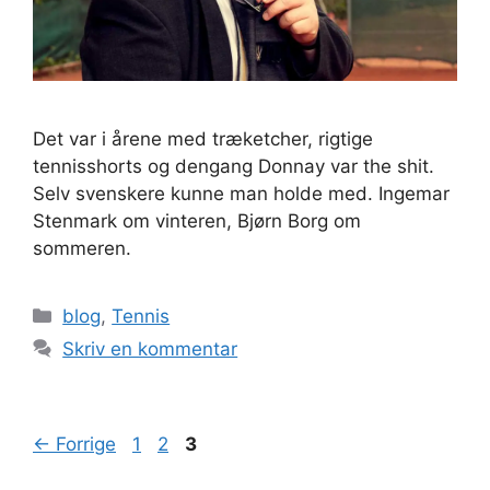
Det var i årene med træketcher, rigtige
tennisshorts og dengang Donnay var the shit.
Selv svenskere kunne man holde med. Ingemar
Stenmark om vinteren, Bjørn Borg om
sommeren.
Kategorier
blog
,
Tennis
Skriv en kommentar
Side
Side
Side
←
Forrige
1
2
3