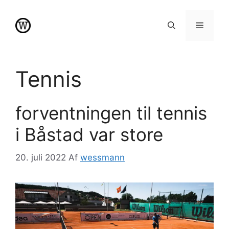
Hop
til
Menu
indhold
Tennis
forventningen til tennis
i Båstad var store
20. juli 2022
Af
wessmann