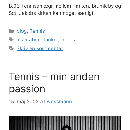
B.93 Tennisanlægr mellem Parken, Brumleby og
Sct. Jakobs kirken kan noget særligt.
Kategorier
blog
,
Tennis
Tags
inspiration
,
tanker
,
tennis
Skriv en kommentar
Tennis – min anden
passion
15. maj 2022
Af
wessmann