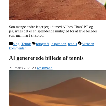
Son mange andre leger jeg lidt med AI hos CharGPT og
jeg synes det er en spændende mulighed for at lave billeder
som man har i sit sprog,
Kategorier
Tags
blog
,
Tennis
fotografi
,
inspiration
,
tennis
Skriv en
kommentar
AI genererede billede af tennis
21. marts 2025
Af
wessmann