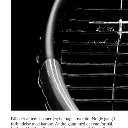
Billeder af tennisbaner jeg har taget over tid. Nogle gang i
forbindelse med kampe. Andre gang med det ene formål.