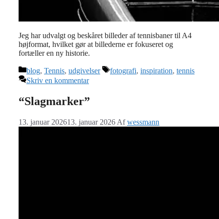
Jeg har udvalgt og beskåret billeder af tennisbaner til A4
højformat, hvilket gør at billederne er fokuseret og
fortæller en ny historie.
Kategorier
Tags
blog
,
Tennis
,
udgivelser
fotografi
,
inspiration
,
tennis
Skriv en kommentar
“Slagmarker”
13. januar 2026
13. januar 2026
Af
wessmann