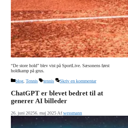
“De store hold” blev vist på SportLive. Sæsonens først
holdkamp på grus.
Kategorier
Tags
blog
,
Tennis
tennis
Skriv en kommentar
ChatGPT er blevet bedret til at
generer AI billeder
26. juni 2025
6. maj 2025
Af
wessmann