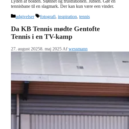
Lyden af bolden. Stønnet og frustrationen. Jublen. Gør en
tennisbane til en slagmark. Der kan kun være een vinder.
Kategorier
Tags
udgivelser
fotografi
,
inspiration
,
tennis
Da KB Tennis mødte Gentofte
Tennis i en TV-kamp
27. august 2025
8. maj 2025
Af
wessmann