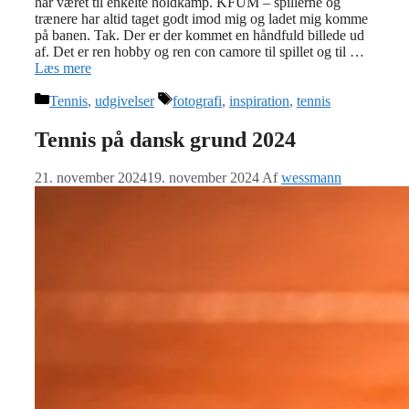
har været til enkelte holdkamp. KFUM – spillerne og
trænere har altid taget godt imod mig og ladet mig komme
på banen. Tak. Der er der kommet en håndfuld billede ud
af. Det er ren hobby og ren con camore til spillet og til …
Læs mere
Kategorier
Tags
Tennis
,
udgivelser
fotografi
,
inspiration
,
tennis
Tennis på dansk grund 2024
21. november 2024
19. november 2024
Af
wessmann