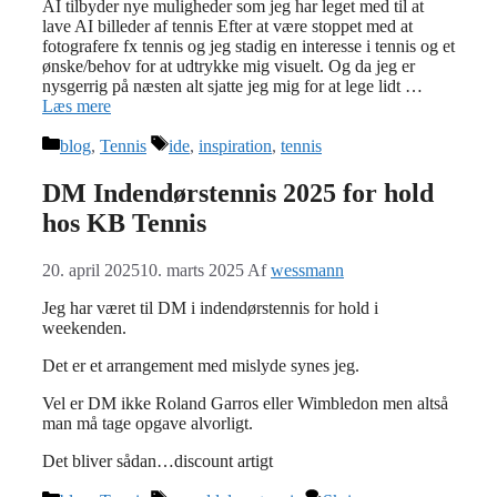
AI tilbyder nye muligheder som jeg har leget med til at
lave AI billeder af tennis Efter at være stoppet med at
fotografere fx tennis og jeg stadig en interesse i tennis og et
ønske/behov for at udtrykke mig visuelt. Og da jeg er
nysgerrig på næsten alt sjatte jeg mig for at lege lidt …
Læs mere
Kategorier
Tags
blog
,
Tennis
ide
,
inspiration
,
tennis
DM Indendørstennis 2025 for hold
hos KB Tennis
20. april 2025
10. marts 2025
Af
wessmann
Jeg har været til DM i indendørstennis for hold i
weekenden.
Det er et arrangement med mislyde synes jeg.
Vel er DM ikke Roland Garros eller Wimbledon men altså
man må tage opgave alvorligt.
Det bliver sådan…discount artigt