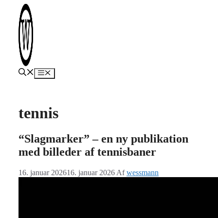
Hop
til
indhold
Menu
tennis
“Slagmarker” – en ny publikation
med billeder af tennisbaner
16. januar 2026
16. januar 2026
Af
wessmann