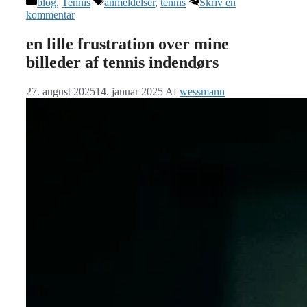
Kategorier
Tags
blog
,
Tennis
anmeldelser
,
tennis
Skriv en
kommentar
en lille frustration over mine
billeder af tennis indendørs
27. august 2025
14. januar 2025
Af
wessmann