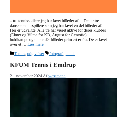
– tre tennisspillere jeg har lavet billeder af… Det er tre
danske tennisspillere som jeg har lavet en del billeder af.
Her er udvalgte. Alle tre har været aktive for deres klubber
(Elmer og Vilma for KB, August for Gentofte) i
holdkampe og det er dér billeder primært er fra. De er lavet
over et …
Læs mere
Kategorier
Tags
Tennis
,
udgivelser
fotografi
,
tennis
KFUM Tennis i Emdrup
21. november 2024
Af
wessmann