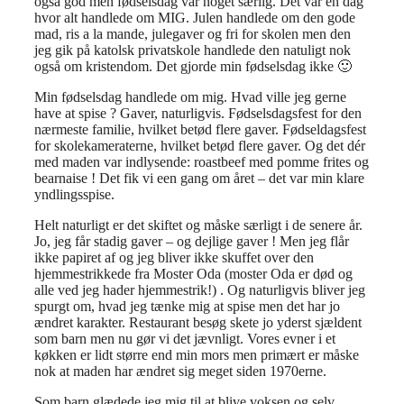
også god men fødselsdag var noget særlig. Det var en dag
hvor alt handlede om MIG. Julen handlede om den gode
mad, ris a la mande, julegaver og fri for skolen men den
jeg gik på katolsk privatskole handlede den natuligt nok
også om kristendom. Det gjorde min fødselsdag ikke 🙂
Min fødselsdag handlede om mig. Hvad ville jeg gerne
have at spise ? Gaver, naturligvis. Fødselsdagsfest for den
nærmeste familie, hvilket betød flere gaver. Fødseldagsfest
for skolekameraterne, hvilket betød flere gaver. Og det dér
med maden var indlysende: roastbeef med pomme frites og
bearnaise ! Det fik vi een gang om året – det var min klare
yndlingsspise.
Helt naturligt er det skiftet og måske særligt i de senere år.
Jo, jeg får stadig gaver – og dejlige gaver ! Men jeg flår
ikke papiret af og jeg bliver ikke skuffet over den
hjemmestrikkede fra Moster Oda (moster Oda er død og
alle ved jeg hader hjemmestrik!) . Og naturligvis bliver jeg
spurgt om, hvad jeg tænke mig at spise men det har jo
ændret karakter. Restaurant besøg skete jo yderst sjældent
som barn men nu gør vi det jævnligt. Vores evner i et
køkken er lidt større end min mors men primært er måske
nok at maden har ændret sig meget siden 1970erne.
Som barn glædede jeg mig til at blive voksen og selv