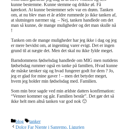
kunne bestemme. Kunne stemme og drikke øl. Få
kørekort. At kunne bestemmer selv var en drøm. Tanken
om, at nu blev man et år ældre rummede jo ikke tanken af,
at slutningen nærmer sig – Nej, tanken handlede om det
man så kunne, de mange muligheder og det man skulle nå
!
Tanken om de mange muligheder har jeg ikke i dag og jeg
er mere bevidst om, at ingenting varer evigt. Det er ingen
grund til at nægte det. Men det skal nu ikke fylde meget.
Barndommens fødselsdag handlede om MIG men nutidens
fødselsdag rummer også en tanke på familien, Hvad kunne
de måske tænker sig og hvad fungerer godt for dem ? Jo,
jeg er glad for mine gaver ! – men det betyder meget,
hvem jeg holder min fødselsdag med. Familien.
Som min bror sagde ved min ældste datters konfirmation:
“Venner kommer og går. Familien består”. Det gør det så
ikke helt men altså tanken var god nok 🙂
Kategorier
Tags
blog
tanker
Dolce Far Niente i Sanremo, Ligurien