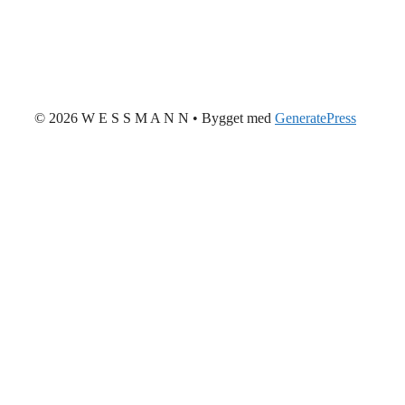
© 2026 W E S S M A N N
• Bygget med
GeneratePress