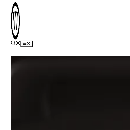
Hop
til
indhold
Menu