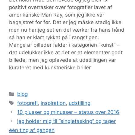
positivt overrasker over fotografier lavet af
amerikanske Man Ray, som jeg ikke var
begejstret for før. Det er jeg måske stadig ikke
men nu har jeg set en del værker fra hans hånd
så han er klart rykket på i rangstigen.
Mange af billeder falder i kategorien “kunst” –
det udelukker ikke at det er et elementær godt
billede, men jeg oplevede at udstillingen var
kurateret med kunstneriske briller.
Kategorier
blog
Tags
fotografi
,
inspiration
,
udstilling
10 plusser og minusser – status over 2016
jeg holder mig til “singletasking” og tager
een ting af gangen