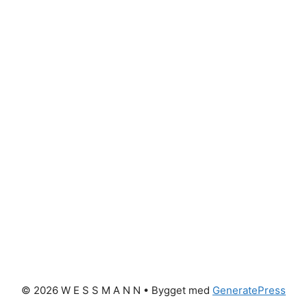
© 2026 W E S S M A N N
• Bygget med
GeneratePress