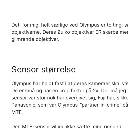
Det, for mig, helt særlige ved Olympus er to ting:
s
objektiverne. Deres Zuiko objektiver ER skarpe m
glimrende objektiver.
Sensor størrelse
Olympus har holdt fast i at deres kameraer skal væ
De er små og har en crop faktor på 2x. Der må jeg 
sensor var stor nok har overgivet sig, Fuji har, sik
Panasonic, som var Olympus´”partner-in-crime” på
MTF.
Den MTF-sensor vil jeg ikke sætte mine penge i.