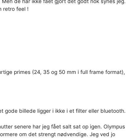
 Men de har ikke fået gjort det godt nok synes jeg.
retro feel !
urtige primes (24, 35 og 50 mm i full frame format),
t gode billede ligger i ikke i et filter eller bluetooth.
nutter senere har jeg fået salt sat op igen. Olympus
nformere om det strengt nødvendige. Jeg ved jo