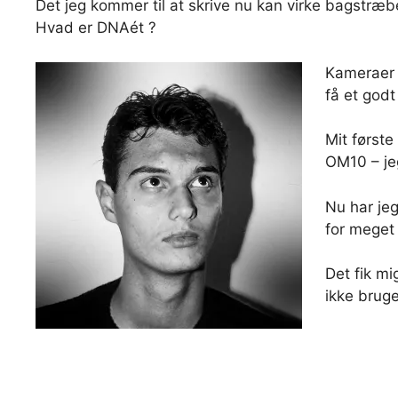
Det jeg kommer til at skrive nu kan virke bagstræb
Hvad er DNAét ?
Kameraer o
få et godt
Mit første
OM10 – jeg
Nu har jeg
for meget 
Det fik m
ikke brug