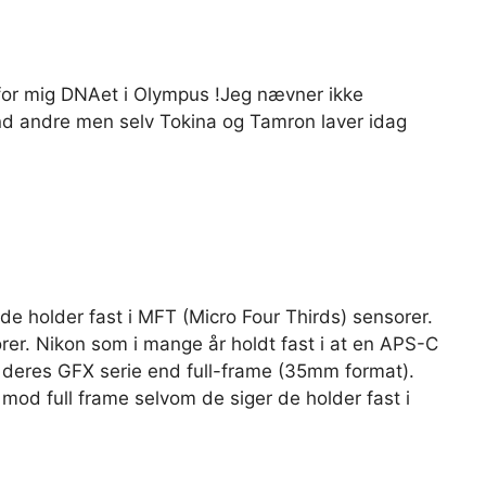
for mig DNAet i Olympus !Jeg nævner ikke
nd andre men selv Tokina og Tamron laver idag
de holder fast i MFT (Micro Four Thirds) sensorer.
rer. Nikon som i mange år holdt fast i at en APS-C
r i deres GFX serie end full-frame (35mm format).
od full frame selvom de siger de holder fast i