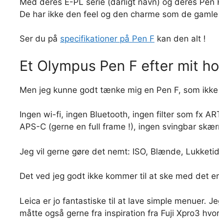
Med deres E-PL serie (dårligt navn) og deres Pen F
De har ikke den feel og den charme som de gamle k
Ser du på
specifikationer på Pen F
kan den alt !
Et Olympus Pen F efter mit h
Men jeg kunne godt tænke mig en Pen F, som ikke k
Ingen wi-fi, ingen Bluetooth, ingen filter som fx AR
APS-C (gerne en full frame !), ingen svingbar skæ
Jeg vil gerne gøre det nemt: ISO, Blænde, Lukketid
Det ved jeg godt ikke kommer til at ske med det e
Leica er jo fantastiske til at lave simple menuer. 
måtte også gerne fra inspiration fra Fuji Xpro3 h