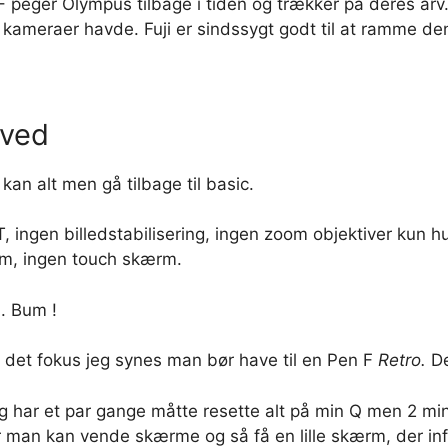
 peger Olympus tilbage i tiden og trækker på deres arv.
ameraer havde. Fuji er sindssygt godt til at ramme den 
oved
an alt men gå tilbage til basic.
T, ingen billedstabilisering, ingen zoom objektiver kun h
rm, ingen touch skærm.
. Bum !
r det fokus jeg synes man bør have til en Pen F
Retro.
De
Jeg har et par gange måtte resette alt på min Q men 2 mi
vor man kan vende skærme og så få en lille skærm, der i