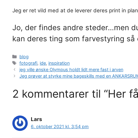
Jeg er ret vild med at de leverer deres print in pla
Jo, der findes andre steder…men du s
kan deres ting som farvestyring så 
Kategorier
blog
Tags
fotografi
,
ide
,
inspiration
jeg ville ønske Olympus holdt lidt mere fast i arven
Jeg prøver at styrke mine bageskills med en ANKARSR
2 kommentarer til “Her få
Lars
6. oktober 2021 kl. 3:54 pm