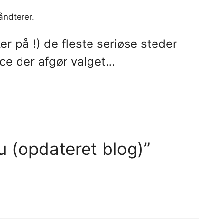
åndterer.
er på !) de fleste seriøse steder
ice der afgør valget…
nu (opdateret blog)”