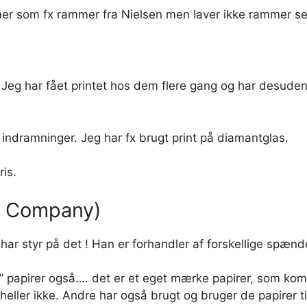
mer som fx rammer fra Nielsen men laver ikke rammer se
re. Jeg har fået printet hos dem flere gang og har desude
 indramninger. Jeg har fx brugt print på diamantglas.
ris.
n Company)
 har styr på det ! Han er forhandler af forskellige sp
” papirer også…. det er et eget mærke papirer, som ko
ller ikke. Andre har også brugt og bruger de papirer til 