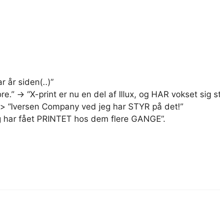
ar år siden(..)”
ore.” -> “X-print er nu en del af Illux, og HAR vokset sig s
– > “Iversen Company ved jeg har STYR på det!”
Jeg har fået PRINTET hos dem flere GANGE”.