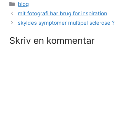
Kategorier
blog
mit fotografi har brug for inspiration
skyldes symptomer multipel sclerose ?
Skriv en kommentar