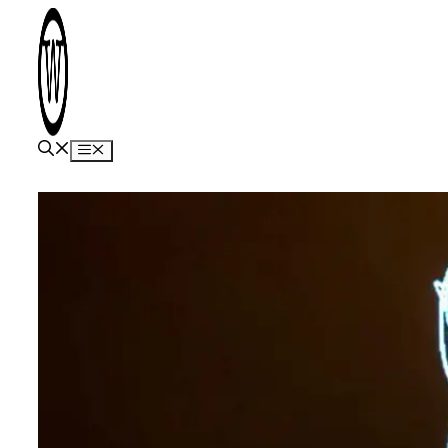
Hop
til
indhold
Menu