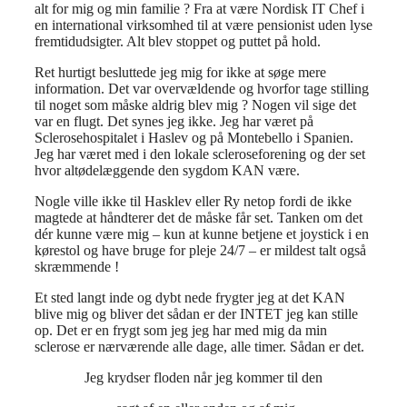
alt for mig og min familie ? Fra at være Nordisk IT Chef i
en international virksomhed til at være pensionist uden lyse
fremtidudsigter. Alt blev stoppet og puttet på hold.
Ret hurtigt besluttede jeg mig for ikke at søge mere
information. Det var overvældende og hvorfor tage stilling
til noget som måske aldrig blev mig ? Nogen vil sige det
var en flugt. Det synes jeg ikke. Jeg har været på
Sclerosehospitalet i Haslev og på Montebello i Spanien.
Jeg har været med i den lokale scleroseforening og der set
hvor altødelæggende den sygdom KAN være.
Nogle ville ikke til Hasklev eller Ry netop fordi de ikke
magtede at håndterer det de måske får set. Tanken om det
dér kunne være mig – kun at kunne betjene et joystick i en
kørestol og have bruge for pleje 24/7 – er mildest talt også
skræmmende !
Et sted langt inde og dybt nede frygter jeg at det KAN
blive mig og bliver det sådan er der INTET jeg kan stille
op. Det er en frygt som jeg jeg har med mig da min
sclerose er nærværende alle dage, alle timer. Sådan er det.
Jeg krydser floden når jeg kommer til den