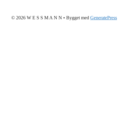
© 2026 W E S S M A N N
• Bygget med
GeneratePress