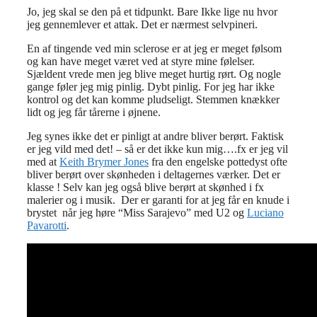
Jo, jeg skal se den på et tidpunkt. Bare Ikke lige nu hvor
jeg gennemlever et attak. Det er nærmest selvpineri.
En af tingende ved min sclerose er at jeg er meget følsom
og kan have meget været ved at styre mine følelser.
Sjældent vrede men jeg blive meget hurtig rørt. Og nogle
gange føler jeg mig pinlig. Dybt pinlig. For jeg har ikke
kontrol og det kan komme pludseligt. Stemmen knækker
lidt og jeg får tårerne i øjnene.
Jeg synes ikke det er pinligt at andre bliver berørt. Faktisk
er jeg vild med det! – så er det ikke kun mig….fx er jeg vil
med at
Keith Brymer Jones
fra den engelske pottedyst ofte
bliver berørt over skønheden i deltagernes værker. Det er
klasse ! Selv kan jeg også blive berørt at skønhed i fx
malerier og i musik. Der er garanti for at jeg får en knude i
brystet når jeg høre “Miss Sarajevo” med U2 og
Luciano
Pavarotti
.