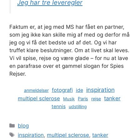
Jeg har tre leveregler
Faktum er, at jeg med MS har fået en partner,
som jeg ikke kan skille mig af med og derfor må
jeg og vi få det bedste ud af det. Og vi har
truffet klare beslutninger. Om at livet skal leves.
Vi vil spise, rejse og være glade – for nu at lave
en parafrase over et gammel slogan for Spies
Rejser.
inspiration
fotografi
ide
anmeldelser
tanker
multipel sclerose
Paris
rejse
Musik
tennis
udstilling
Kategorier
blog
Tags
inspiration
,
multipel sclerose
,
tanker