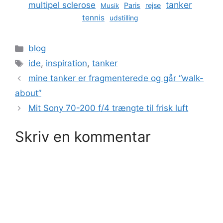
tanker
multipel sclerose
Paris
rejse
Musik
tennis
udstilling
Kategorier
blog
Tags
ide
,
inspiration
,
tanker
mine tanker er fragmenterede og går “walk-
about”
Mit Sony 70-200 f/4 trængte til frisk luft
Skriv en kommentar