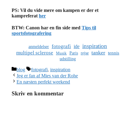
PS: Vil du vide mere om kampen er der et
kampreferat
her
BTW: Canon har en fin side med
Tips til
sportsfotografering
inspiration
fotografi
ide
anmeldelser
tanker
multipel sclerose
tennis
Paris
rejse
Musik
udstilling
Kategorier
Tags
blog
fotografi
,
inspiration
Jeg er fan af Mies van der Rohe
En næsten perfekt weekend
Skriv en kommentar