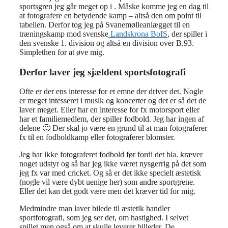
sportsgren jeg går meget op i . Måske komme jeg en dag til
at fotografere en betydende kamp – altså den om point til
tabellen. Derfor tog jeg på Svanemølleanlægget til en
træningskamp mod svenske
Landskrona BoIS
, der spiller i
den svenske 1. division og altså en division over B.93.
Simplethen for at øve mig.
Derfor laver jeg sjældent sportsfotografi
Ofte er der ens interesse for et emne der driver det. Nogle
er meget intesseret i musik og koncerter og det er så det de
laver meget. Eller har en interesse for fx motorsport eller
har et familiemedlem, der spiller fodbold. Jeg har ingen af
delene 🙂 Der skal jo være en grund til at man fotograferer
fx til en fodboldkamp eller fotograferer blomster.
Jeg har ikke fotograferet fodbold før fordi det bla. kræver
noget udstyr og så har jeg ikke været nysgerrig på det som
jeg fx var med cricket. Og så er det ikke specielt æstetisk
(nogle vil være dybt uenige her) som andre sportgrene.
Eller det kan det godt være men det kræver tid for mig.
Medmindre man laver bilede til æstetik handler
sportfotografi, som jeg ser det, om hastighed. I selvet
spillet men også om at skulle leverer billeder. De