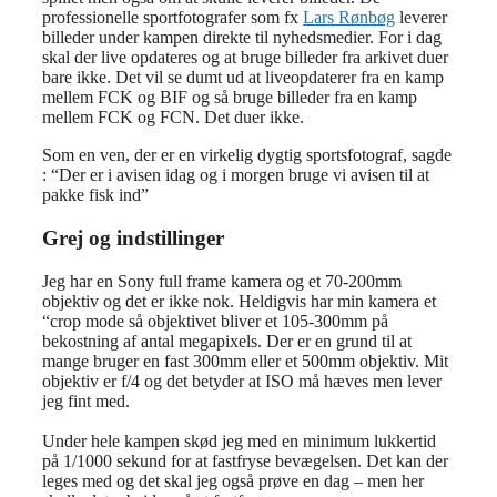
professionelle sportfotografer som fx
Lars Rønbøg
leverer
billeder under kampen direkte til nyhedsmedier. For i dag
skal der live opdateres og at bruge billeder fra arkivet duer
bare ikke. Det vil se dumt ud at liveopdaterer fra en kamp
mellem FCK og BIF og så bruge billeder fra en kamp
mellem FCK og FCN. Det duer ikke.
Som en ven, der er en virkelig dygtig sportsfotograf, sagde
: “Der er i avisen idag og i morgen bruge vi avisen til at
pakke fisk ind”
Grej og indstillinger
Jeg har en Sony full frame kamera og et 70-200mm
objektiv og det er ikke nok. Heldigvis har min kamera et
“crop mode så objektivet bliver et 105-300mm på
bekostning af antal megapixels. Der er en grund til at
mange bruger en fast 300mm eller et 500mm objektiv. Mit
objektiv er f/4 og det betyder at ISO må hæves men lever
jeg fint med.
Under hele kampen skød jeg med en minimum lukkertid
på 1/1000 sekund for at fastfryse bevægelsen. Det kan der
leges med og det skal jeg også prøve en dag – men her