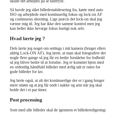
skulle det arbejdes på at fastfryse.
Så havde jeg slået billedestabilesering fra, kørte med auto
ISO og arbejdede med kontinuerlig fokus og lock-on AF
og continuous shooting. Lige præcis det lock-on skal jeg
vænne mig til. Jeg har ikke den samme kontrol men jeg
kan heller ikke bevæge fokus hurtigt nok selv.
Hvad lærte jeg ?
Dels lærte jeg noget om settings i mit kamera (bruger ellers
aldrig Lock-ON AF). Jeg lærte, at man skal fotografere det
nogle flere gange så jeg får en bedre forståelse for fodbold
så jeg bliver bedre til at forudse. Jeg er kommet hjem med
en ordentlig håndfuld billeder med ærlig talt er raten for
gode billeder for lav.
Jeg lærte også, at alt det kontinuerlige der er i gang bruger
mere strøm og at jeg får ondt i nakke og arm når jeg skal
holde det i et par timer.
Post processing
Som med alle billeder skal de igennem et billederedigering: