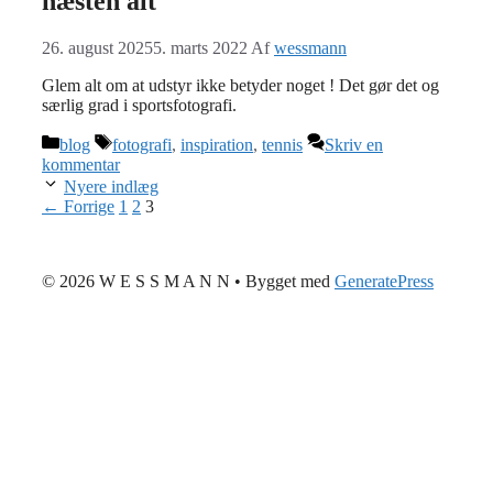
næsten alt
26. august 2025
5. marts 2022
Af
wessmann
Glem alt om at udstyr ikke betyder noget ! Det gør det og
særlig grad i sportsfotografi.
Kategorier
Tags
blog
fotografi
,
inspiration
,
tennis
Skriv en
kommentar
Nyere indlæg
Side
Side
Side
←
Forrige
1
2
3
© 2026 W E S S M A N N
• Bygget med
GeneratePress