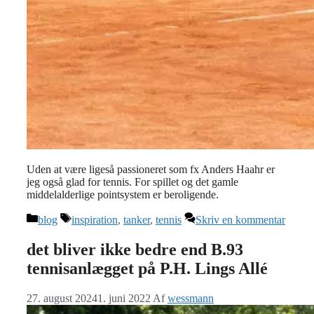
Uden at være ligeså passioneret som fx Anders Haahr er
jeg også glad for tennis. For spillet og det gamle
middelalderlige pointsystem er beroligende.
Kategorier
Tags
blog
inspiration
,
tanker
,
tennis
Skriv en kommentar
det bliver ikke bedre end B.93
tennisanlægget på P.H. Lings Allé
27. august 2024
1. juni 2022
Af
wessmann