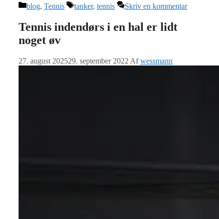
Kategorier
Tags
blog
,
Tennis
tanker
,
tennis
Skriv en kommentar
Tennis indendørs i en hal er lidt
noget øv
27. august 2025
29. september 2022
Af
wessmann