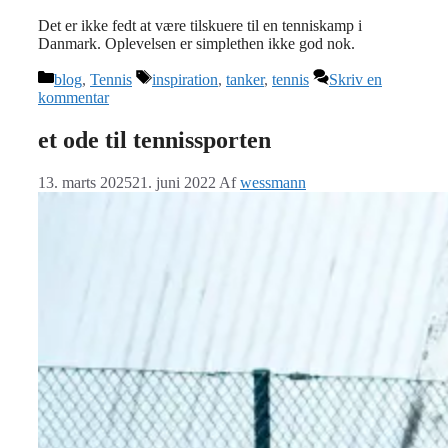
Det er ikke fedt at være tilskuere til en tenniskamp i
Danmark. Oplevelsen er simplethen ikke god nok.
Kategorier
Tags
blog
,
Tennis
inspiration
,
tanker
,
tennis
Skriv en
kommentar
et ode til tennissporten
13. marts 2025
21. juni 2022
Af
wessmann