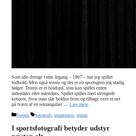
Som alle drenge i min årgang – 1967 – har jeg spillet
fodbold. Men også tennis og det er en sportsgren jeg stadig
følger. Tennis er et boldspil, som kan spilles enten
indendørs eller udendørs. Spillet spilles med strengede
ketsjere, hvor man slår bolden frem og tilbage over et net
på tværs af en rektangulær …
Læs mere
Kategorier
Tags
Tennis
fotografi
,
inspiration
,
tennis
I sportsfotografi betyder udstyr