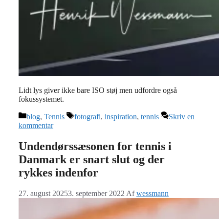
Lidt lys giver ikke bare ISO støj men udfordre også
fokussystemet.
Kategorier
Tags
blog
,
Tennis
fotografi
,
inspiration
,
tennis
Skriv en
kommentar
Undendørssæsonen for tennis i
Danmark er snart slut og der
rykkes indenfor
27. august 2025
3. september 2022
Af
wessmann