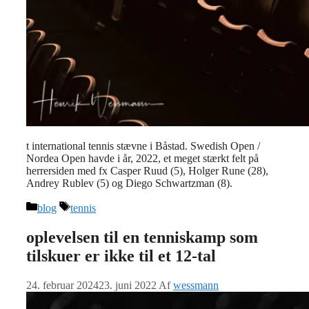
t international tennis stævne i Båstad. Swedish Open /
Nordea Open havde i år, 2022, et meget stærkt felt på
herrersiden med fx Casper Ruud (5), Holger Rune (28),
Andrey Rublev (5) og Diego Schwartzman (8).
Kategorier
Tags
blog
tennis
oplevelsen til en tenniskamp som
tilskuer er ikke til et 12-tal
24. februar 2024
23. juni 2022
Af
wessmann