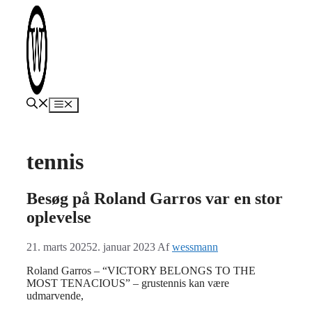
Hop
til
indhold
Menu
tennis
Besøg på Roland Garros var en stor
oplevelse
21. marts 2025
2. januar 2023
Af
wessmann
Roland Garros – “VICTORY BELONGS TO THE
MOST TENACIOUS” – grustennis kan være
udmarvende,