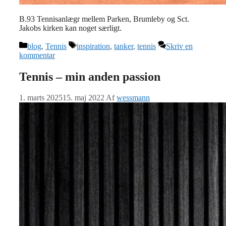
B.93 Tennisanlægr mellem Parken, Brumleby og Sct.
Jakobs kirken kan noget særligt.
Kategorier
Tags
blog
,
Tennis
inspiration
,
tanker
,
tennis
Skriv en
kommentar
Tennis – min anden passion
1. marts 2025
15. maj 2022
Af
wessmann