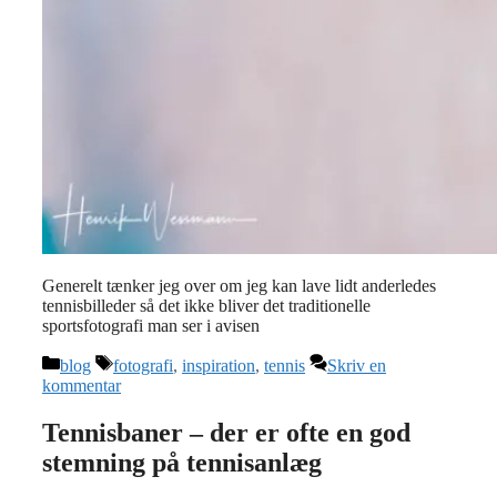
Generelt tænker jeg over om jeg kan lave lidt anderledes
tennisbilleder så det ikke bliver det traditionelle
sportsfotografi man ser i avisen
Kategorier
Tags
blog
fotografi
,
inspiration
,
tennis
Skriv en
kommentar
Tennisbaner – der er ofte en god
stemning på tennisanlæg