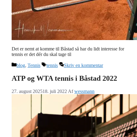
Det er nemt at komme til Båstad så har du lidt interesse for
tennis er det dér du skal tage til
Kategorier
Tags
blog
,
Tennis
tennis
Skriv en kommentar
ATP og WTA tennis i Båstad 2022
27. august 2025
18. juli 2022
Af
wessmann