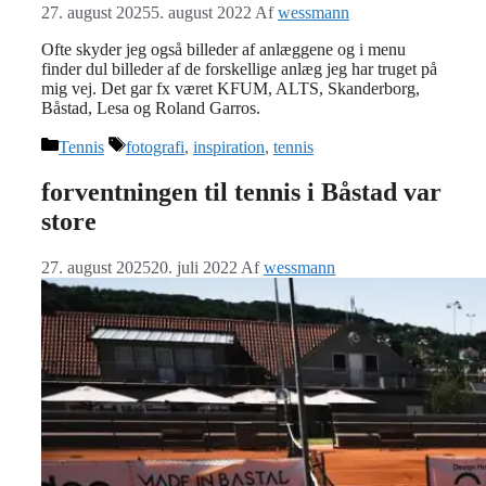
27. august 2025
5. august 2022
Af
wessmann
Ofte skyder jeg også billeder af anlæggene og i menu
finder dul billeder af de forskellige anlæg jeg har truget på
mig vej. Det gar fx været KFUM, ALTS, Skanderborg,
Båstad, Lesa og Roland Garros.
Kategorier
Tags
Tennis
fotografi
,
inspiration
,
tennis
forventningen til tennis i Båstad var
store
27. august 2025
20. juli 2022
Af
wessmann