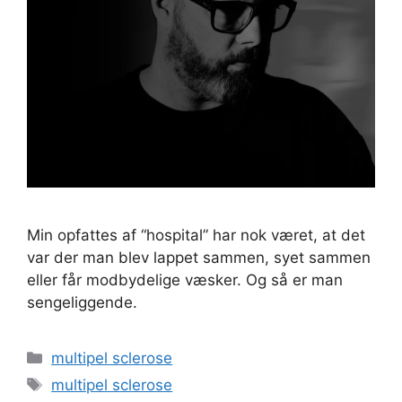
Min opfattes af “hospital” har nok været, at det
var der man blev lappet sammen, syet sammen
eller får modbydelige væsker. Og så er man
sengeliggende.
Kategorier
multipel sclerose
Tags
multipel sclerose