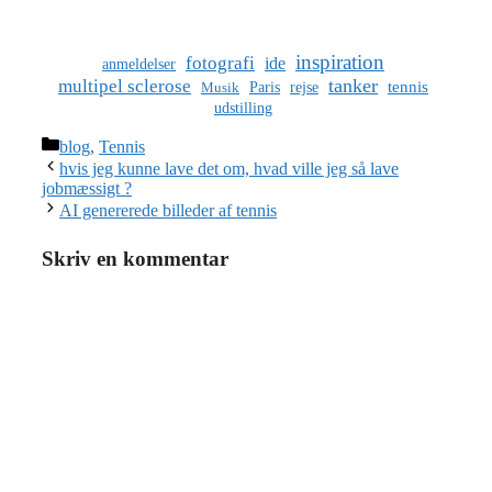
inspiration
fotografi
ide
anmeldelser
tanker
multipel sclerose
tennis
Paris
rejse
Musik
udstilling
Kategorier
blog
,
Tennis
hvis jeg kunne lave det om, hvad ville jeg så lave
jobmæssigt ?
AI genererede billeder af tennis
Skriv en kommentar