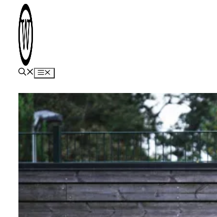
Hop
til
indhold
Menu