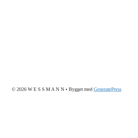
© 2026 W E S S M A N N
• Bygget med
GeneratePress