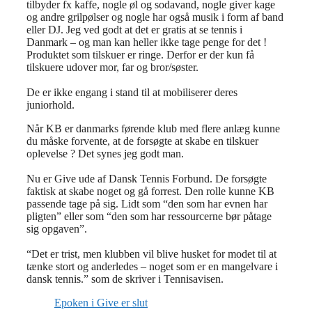
tilbyder fx kaffe, nogle øl og sodavand, nogle giver kage
og andre grilpølser og nogle har også musik i form af band
eller DJ. Jeg ved godt at det er gratis at se tennis i
Danmark – og man kan heller ikke tage penge for det !
Produktet som tilskuer er ringe. Derfor er der kun få
tilskuere udover mor, far og bror/søster.
De er ikke engang i stand til at mobiliserer deres
juniorhold.
Når KB er danmarks førende klub med flere anlæg kunne
du måske forvente, at de forsøgte at skabe en tilskuer
oplevelse ? Det synes jeg godt man.
Nu er Give ude af Dansk Tennis Forbund. De forsøgte
faktisk at skabe noget og gå forrest. Den rolle kunne KB
passende tage på sig. Lidt som “den som har evnen har
pligten” eller som “den som har ressourcerne bør påtage
sig opgaven”.
“Det er trist, men klubben vil blive husket for modet til at
tænke stort og anderledes – noget som er en mangelvare i
dansk tennis.” som de skriver i Tennisavisen.
Epoken i Give er slut