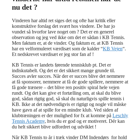
nu det ?
Vinderen har altid ret siges det og ofte har kritik eller
konstruktive forslag det svært hos vindere. De har jo
vundet så hvorfor lave noget om ? Det er en generel
observation og jeg ved ikke om det er sådan i KB Tennis.
Men faktum er, at de vinder. Og faktum er, at KB Tennis
har en velformuleret værdisæt som de kalder “
KB Vejen
“.
Et nedskrevet værdisæt er jeg stor fan af !
KB Tennis er landets førende tennisklub pt. Det er
indiskutabelt. Og det er det sikkert mange grunde til.
Succes avler succes. Når der er succes blive det nemmere
at få sponsorer, nemmere at få de gode spillere, nemmere at
få gode trænere – det blive ren positiv spiral hele vejen
rundt. Og det kan give et fortælling om, at skal du blive
god, sådan rigtig god, så skal du naturligvis spille tennis i
KB. Ikke at det nødvendigvis er rigtigt og nogle vil måske
have gavn af at spille for en mindre klub. Ved siden af
klubtræningen er der mulighed for fx at komme på
Leschly
Tennis Academy
, hvis du er god og er motiveret. Dér kan
du helt sikkert blive udfordret og udviklet !
Når KB Tennis to år i træk vinder DM Indendørs for hold