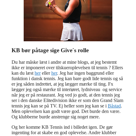
KB bør påtage sige Give´s rolle
Du har måske læst i andre at mine blogs, at jeg bestemt
ikke er imponeret over tilskueroplevelsen til tennis ? Ellers
kan du læst
her
eller
her
. Jeg har ingen baggrund eller
funktion i dansk tennis. Jeg kan bare godt lide tennis og så
er jeg såden indrettet, at jeg lægger mærke til ting. Fx
lægger jeg også mærke til interiøret, lydniveau og service
når jeg er på restaurant. Jeg ved jo godt, at den tennis jeg
ser i den danske Elitedivision ikke er som den Grand Slam
tennis jeg kan se på TV. Ej heller som jeg kan se i
Båstad
.
Men oplevelsen kan godt være god. Det burde den være.
Og klubberne burde anstrenge sig noget mere.
Og her komme KB Tennis ind i billedet igen. De gør
ingenting for at skabe en god oplevelse. Andre klubber